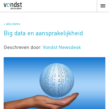
< alle items
Big data en aansprakelijkheid
Geschreven door:
Vondst Newsdesk