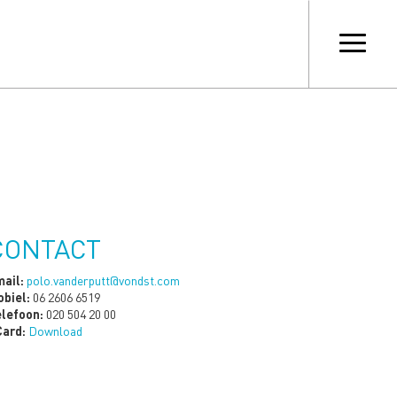
CONTACT
ail:
polo.vanderputt@vondst.com
biel:
06 2606 6519
lefoon:
020 504 20 00
Card:
Download