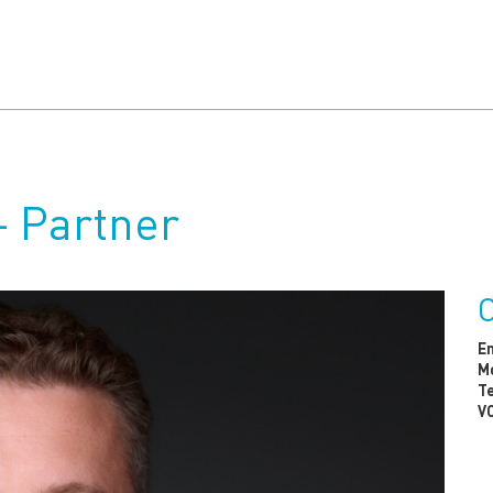
– Partner
Em
Mo
Te
V