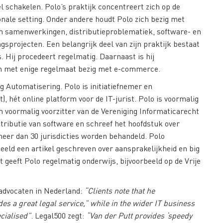
l schakelen. Polo’s praktijk concentreert zich op de
ionale setting. Onder andere houdt Polo zich bezig met
an samenwerkingen, distributieproblematiek, software- en
sprojecten. Een belangrijk deel van zijn praktijk bestaat
s. Hij procedeert regelmatig. Daarnaast is hij
ich met enige regelmaat bezig met e-commerce.
ng Automatisering. Polo is initiatiefnemer en
, hét online platform voor de IT-jurist. Polo is voormalig
 voormalig voorzitter van de Vereniging Informaticarecht
stributie van software en schreef het hoofdstuk over
eer dan 30 jurisdicties worden behandeld. Polo
eeld een artikel geschreven over aansprakelijkheid en big
t geeft Polo regelmatig onderwijs, bijvoorbeeld op de Vrije
advocaten in Nederland:
“Clients note that he
s a great legal service,” while in the wider IT business
cialised”
. Legal500 zegt:
“Van der Putt provides ‘speedy