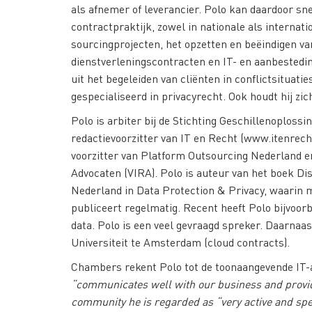
als afnemer of leverancier. Polo kan daardoor sne
contractpraktijk, zowel in nationale als internat
sourcingprojecten, het opzetten en beëindigen v
dienstverleningscontracten en IT- en aanbesteding
uit het begeleiden van cliënten in conflictsituatie
gespecialiseerd in privacyrecht. Ook houdt hij z
Polo is arbiter bij de Stichting Geschillenoplossi
redactievoorzitter van IT en Recht (www.itenrecht)
voorzitter van Platform Outsourcing Nederland en
Advocaten (VIRA). Polo is auteur van het boek Di
Nederland in Data Protection & Privacy, waarin m
publiceert regelmatig. Recent heeft Polo bijvoorb
data. Polo is een veel gevraagd spreker. Daarnaas
Universiteit te Amsterdam (cloud contracts).
Chambers rekent Polo tot de toonaangevende IT-
“communicates well with our business and provide
community he is regarded as “very active and spe